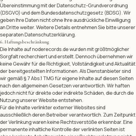
Übereinstimmung mit der Datenschutz-Grundverordnung
(DSGVO) und dem Bundesdatenschutzgesetz (BDSG). Wir
geben Ihre Daten nicht ohne Ihre ausdrückliche Einwilligung
an Dritte weiter. Weitere Details entnehmen Sie bitte unserer
separaten Datenschutzerklärung.
6. Haftungsbeschränkung
Die Inhalte auf noderecords.de wurden mit größtmöglicher
Sorgfalt recherchiert und erstellt. Dennoch übernehmen wir
keine Gewähr für die Richtigkeit, Vollständigkeit und Aktualität
der bereitgestellten Informationen. Als Dienstanbieter sind
wir gemäß § 7 Abs.1 TMG für eigene Inhalte auf diesen Seiten
nach den allgemeinen Gesetzen verantwortlich. Wir haften
jedoch nicht für direkte oder indirekte Schäden, die durch die
Nutzung unserer Website entstehen.
Für die Inhalte verlinkter externer Websites sind
ausschließlich deren Betreiber verantwortlich. Zum Zeitpunkt
der Verlinkung waren keine Rechtsverstöße erkennbar. Eine
permanente inhaltliche Kontrolle der verlinkten Seiten ist