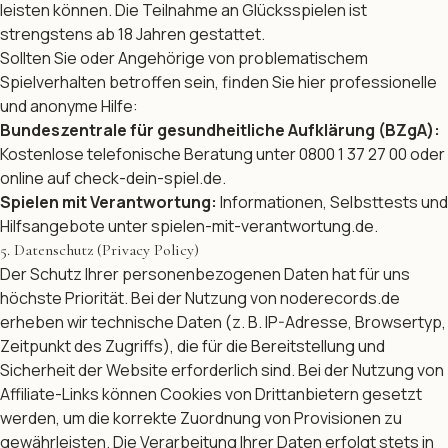
leisten können. Die Teilnahme an Glücksspielen ist
strengstens ab 18 Jahren gestattet.
Sollten Sie oder Angehörige von problematischem
Spielverhalten betroffen sein, finden Sie hier professionelle
und anonyme Hilfe:
Bundeszentrale für gesundheitliche Aufklärung (BZgA):
Kostenlose telefonische Beratung unter 0800 1 37 27 00 oder
online auf
check-dein-spiel.de
.
Spielen mit Verantwortung:
Informationen, Selbsttests und
Hilfsangebote unter
spielen-mit-verantwortung.de
.
5. Datenschutz (Privacy Policy)
Der Schutz Ihrer personenbezogenen Daten hat für uns
höchste Priorität. Bei der Nutzung von noderecords.de
erheben wir technische Daten (z. B. IP-Adresse, Browsertyp,
Zeitpunkt des Zugriffs), die für die Bereitstellung und
Sicherheit der Website erforderlich sind. Bei der Nutzung von
Affiliate-Links können Cookies von Drittanbietern gesetzt
werden, um die korrekte Zuordnung von Provisionen zu
gewährleisten. Die Verarbeitung Ihrer Daten erfolgt stets in