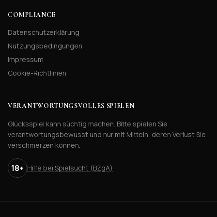
COMPLIANCE
Datenschutzerklärung
Nutzungsbedingungen
Impressum
Cookie-Richtlinien
VERANTWORTUNGSVOLLES SPIELEN
Glücksspiel kann süchtig machen. Bitte spielen Sie
verantwortungsbewusst und nur mit Mitteln, deren Verlust Sie
verschmerzen können.
18+
Hilfe bei Spielsucht (BZgA)