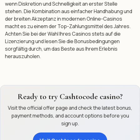
wenn Diskretion und Schnelligkeit an erster Stelle
stehen. Die Kombination aus einfacher Handhabung und
der breiten Akzeptanz in modernen Online-Casinos
macht es zu einem der Top-Zahlungsmittel des Jahres.
Achten Sie bei der Wahl Ihres Casinos stets auf die
Lizenzierung und lesen Sie die Bonusbedingungen
sorgfältig durch, um das Beste aus Ihrem Erlebnis
herauszuholen.
Ready to try Cashtocode casino?
Visit the official offer page and check the latest bonus,
payment methods, and account options before you
sign up.