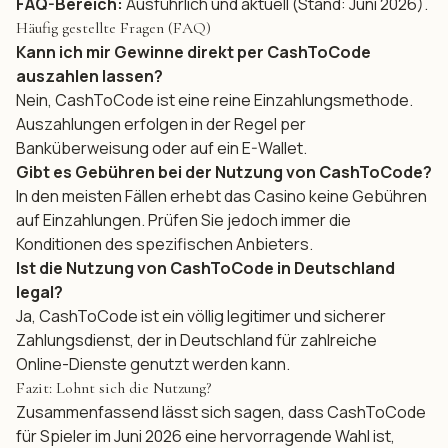
FAQ-Bereich:
Ausführlich und aktuell (Stand: Juni 2026).
Häufig gestellte Fragen (FAQ)
Kann ich mir Gewinne direkt per CashToCode
auszahlen lassen?
Nein, CashToCode ist eine reine Einzahlungsmethode.
Auszahlungen erfolgen in der Regel per
Banküberweisung oder auf ein E-Wallet.
Gibt es Gebühren bei der Nutzung von CashToCode?
In den meisten Fällen erhebt das Casino keine Gebühren
auf Einzahlungen. Prüfen Sie jedoch immer die
Konditionen des spezifischen Anbieters.
Ist die Nutzung von CashToCode in Deutschland
legal?
Ja, CashToCode ist ein völlig legitimer und sicherer
Zahlungsdienst, der in Deutschland für zahlreiche
Online-Dienste genutzt werden kann.
Fazit: Lohnt sich die Nutzung?
Zusammenfassend lässt sich sagen, dass CashToCode
für Spieler im Juni 2026 eine hervorragende Wahl ist,